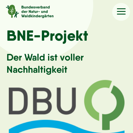
Sprache
/Language
BNE-Projekt
Aktuelles
Der Wald ist voller
Nachhaltigkeit
Über uns
Kindergärten
Angebote
Kontakt