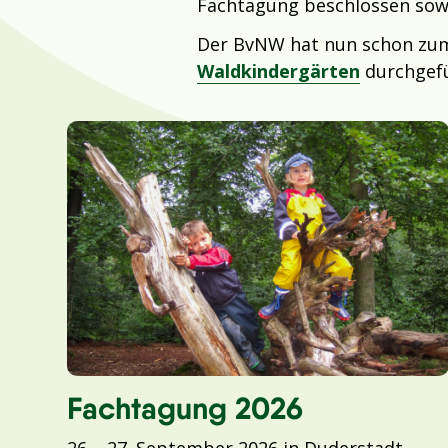
Fachtagung beschlossen sow
Der BvNW hat nun schon zum
Waldkindergärten
durchgefü
Fachtagung 2026
26. – 27. September 2026 in Duderstadt –