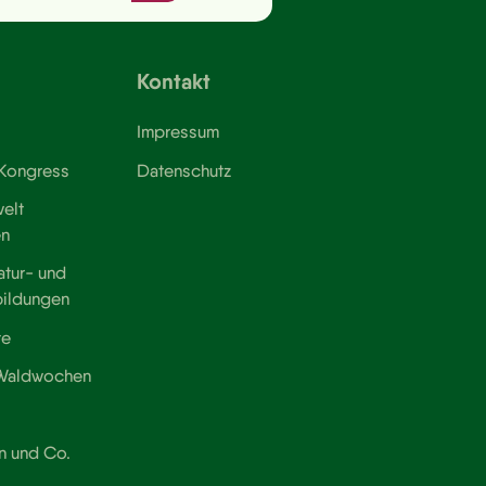
Kontakt
Impressum
 Kongress
Datenschutz
elt
en
atur- und
bildungen
te
 Waldwochen
n und Co.