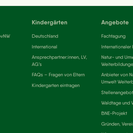
Kindergärten
Angebote
 BvNW
Deutschland
Fachtagung
International
Internationaler
Ansprechpartner:innen, LV,
Natur- und Umw
AG’s
Weiterbildung
FAQs – Fragen von Eltern
Anbieter von N
Umwelt Weiter
Kindergarten eintragen
Stellenangebo
Waldtage und
BNE-Projekt
Gründen, Verei