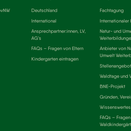
 BvNW
Deutschland
Fachtagung
International
Internationaler
Ansprechpartner:innen, LV,
Natur- und Umw
AG’s
Weiterbildung
FAQs – Fragen von Eltern
Anbieter von N
Umwelt Weiter
Kindergarten eintragen
Stellenangebo
Waldtage und
BNE-Projekt
Gründen, Verei
Wissenswertes
FAQs – Fragen 
Waldkindergär