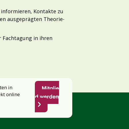
 informieren, Kontakte zu
inen ausgeprägten Theorie-
r Fachtagung in ihren
ten in
Mitglie
ekt online
d werden