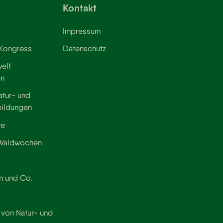
Kontakt
Impressum
 Kongress
Datenschutz
elt
en
atur- und
bildungen
te
 Waldwochen
n und Co.
von Natur- und