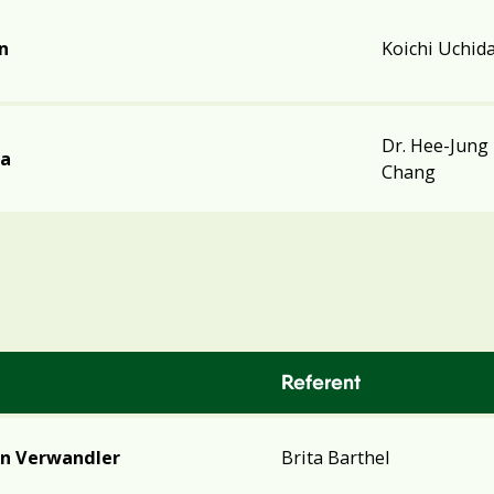
n
Koichi Uchid
Dr. Hee-Jung
ea
Chang
Referent
en Verwandler
Brita Barthel