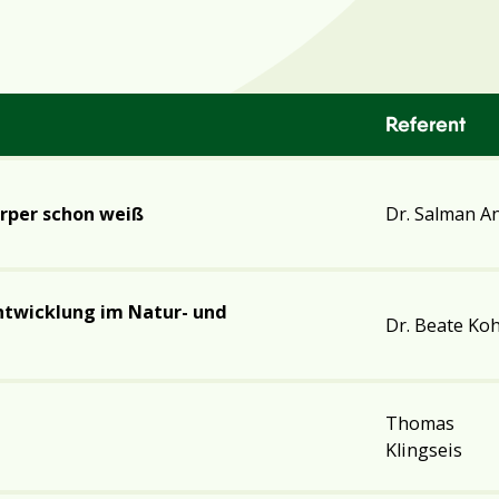
Referent
örper schon weiß
Dr. Salman A
Entwicklung im Natur- und
Dr. Beate Koh
Thomas
Klingseis