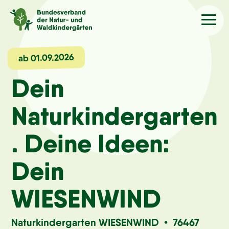
Sprache
/Language
ab 01.09.2026
Dein
Aktuelles
Naturkindergarten
Über uns
. Deine Ideen:
Kindergärten
Dein
Angebote
WIESENWIND
Kontakt
Naturkindergarten WIESENWIND • 76467