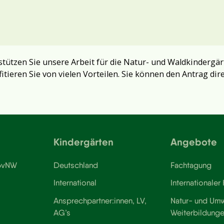
tützen Sie unsere Arbeit für die Natur- und Waldkindergär
fitieren Sie von vielen Vorteilen. Sie können den Antrag dir
Kindergärten
Angebote
 BvNW
Deutschland
Fachtagung
International
Internationaler
Ansprechpartner:innen, LV,
Natur- und Umw
AG’s
Weiterbildung