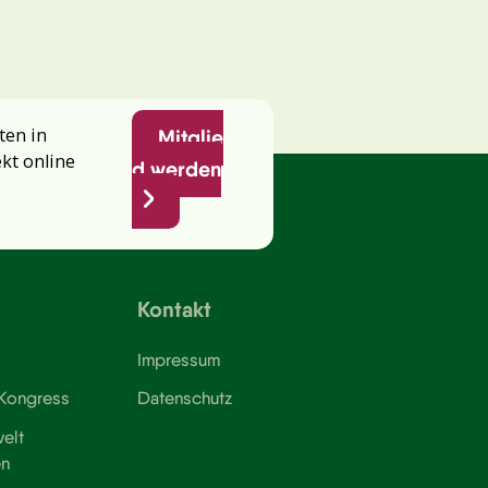
ten in
Mitglie
ekt online
d werden
Kontakt
Impressum
 Kongress
Datenschutz
elt
en