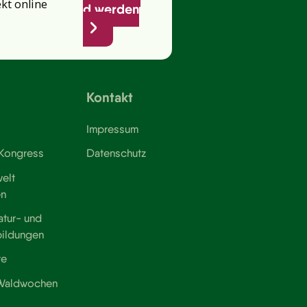
ekt online
d werden
Kontakt
Impressum
 Kongress
Datenschutz
elt
en
atur- und
bildungen
te
 Waldwochen