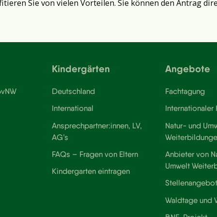
fitieren Sie von vielen Vorteilen. Sie können den Antrag dir
Kindergärten
Angebote
 BvNW
Deutschland
Fachtagung
International
Internationaler
Ansprechpartner:innen, LV,
Natur- und Umw
AG’s
Weiterbildung
FAQs – Fragen von Eltern
Anbieter von N
Umwelt Weiter
Kindergarten eintragen
Stellenangebo
Waldtage und
BNE-Projekt