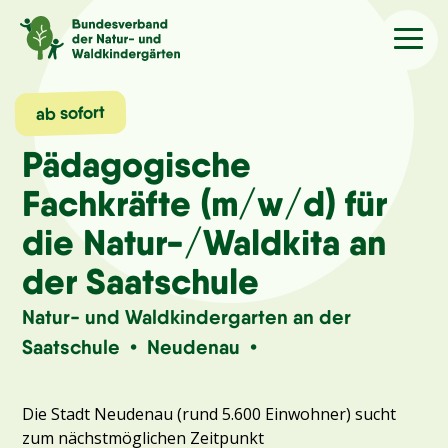
Sprache
/Language
ab sofort
Pädagogische
Aktuelles
Fachkräfte (m/w/d) für
die Natur-/Waldkita an
Über uns
der Saatschule
Kindergärten
Natur- und Waldkindergarten an der
Saatschule • Neudenau •
Angebote
Die Stadt Neudenau (rund 5.600 Einwohner) sucht
Kontakt
zum nächstmöglichen Zeitpunkt