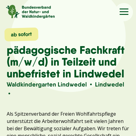
Sprache
/Language
ab sofort
pädagogische Fachkraft
Aktuelles
(m/w/d) in Teilzeit und
unbefristet in Lindwedel
Über uns
Waldkindergarten Lindwedel • Lindwedel
Kindergärten
•
Angebote
Als Spitzenverband der Freien Wohlfahrtspflege
unterstützt die Arbeiterwohlfahrt seit vielen Jahren
Kontakt
bei der Bewältigung sozialer Aufgaben. Wir treten für
eine menschliche, sozial gerechte Gesellschaft ein.