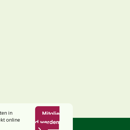
ten in
Mitglie
ekt online
d werden