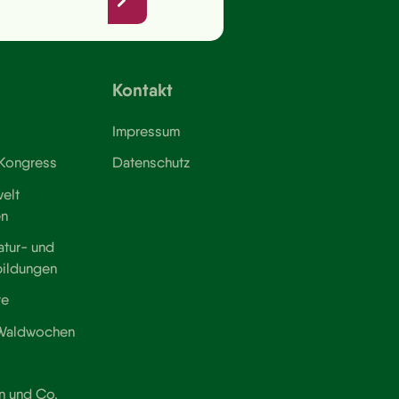
Kontakt
Impressum
 Kongress
Datenschutz
elt
en
atur- und
bildungen
te
 Waldwochen
n und Co.