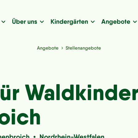
Über uns
Kindergärten
Angebote
Angebote
Stellenangebote
für Waldkinde
oich
henbroich • Nordrhein-Westfalen