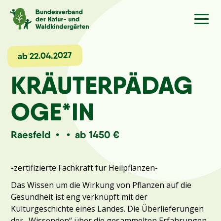
Sprache
/Language
ab 22.04.2027
KRÄUTERPÄDAG
Aktuelles
OGE*IN
Über uns
Raesfeld • • ab 1450 €
Kindergärten
-zertifizierte Fachkraft für Heilpflanzen-
Angebote
Das Wissen um die Wirkung von Pflanzen auf die
Gesundheit ist eng verknüpft mit der
Kontakt
Kulturgeschichte eines Landes. Die Überlieferungen
der „Wissenden“ über die gesammelten Erfahrungen