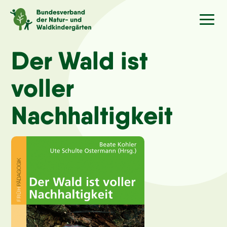
Sprache
/Language
Der Wald ist
voller
Aktuelles
Nachhaltigkeit
Über uns
Kindergärten
Angebote
Kontakt