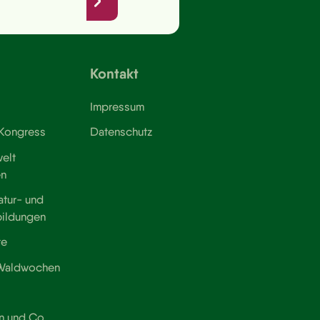
Kontakt
Impressum
 Kongress
Datenschutz
elt
en
atur- und
bildungen
te
 Waldwochen
n und Co.