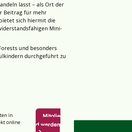
ndeln lässt – als Ort der
r Beitrag für mehr
ietet sich hiermit die
iderstandsfähigen Mini-
 Forests und besonders
ulkindern durchgeführt zu
ten in
Mitglie
ekt online
d werden