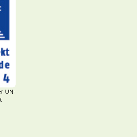
er UN-
t