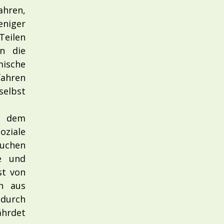
hren,
iger
Teilen
en die
ische
fahren
elbst
f dem
oziale
auchen
e und
st von
ch aus
durch
hrdet