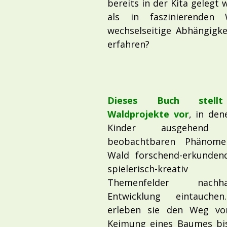
bereits in der Kita gelegt
als in faszinierenden
wechselseitige Abhängigk
erfahren?
Dieses Buch stell
Waldprojekte vor
, in den
Kinder ausgehend
beobachtbaren Phänom
Wald forschend-erkunden
spielerisch-kreati
Themenfelder nachhal
Entwicklung eintauche
erleben sie den Weg vo
Keimung eines Baumes bi