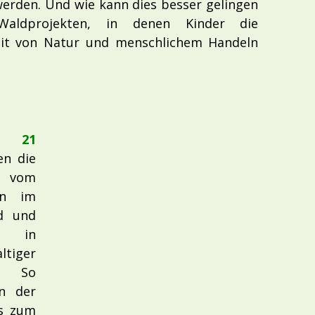
 werden. Und wie kann dies besser gelingen
 Waldprojekten, in denen Kinder die
eit von Natur und menschlichem Handeln
t 21
en die
 vom
en im
d und
v in
tiger
n. So
n der
s zum