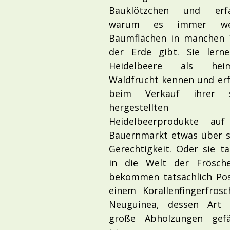
Bauklötzchen und erfa
warum es immer wen
Baumflächen in manchen 
der Erde gibt. Sie lern
Heidelbeere als heim
Waldfrucht kennen und er
beim Verkauf ihrer s
hergestellten
Heidelbeerprodukte au
Bauernmarkt etwas über s
Gerechtigkeit. Oder sie t
in die Welt der Frösch
bekommen tatsächlich Po
einem Korallenfingerfros
Neuguinea, dessen Art 
große Abholzungen gefä