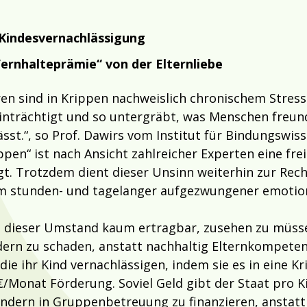
 Kindesvernachlässigung
Fernhalteprämie“ von der Elternliebe
ren sind in Krippen nachweislich chronischem Stress 
inträchtigt und so untergräbt, was Menschen freund
sst.“, so Prof. Dawirs vom Institut für Bindungswis
ppen“ ist nach Ansicht zahlreicher Experten eine fr
t. Trotzdem dient dieser Unsinn weiterhin zur Recht
m stunden- und tagelanger aufgezwungener emotion
 dieser Umstand kaum ertragbar, zusehen zu müssen
rn zu schaden, anstatt nachhaltig Elternkompeten
die ihr Kind vernachlässigen, indem sie es in eine K
€/Monat Förderung. Soviel Geld gibt der Staat pro 
ndern in Gruppenbetreuung zu finanzieren, anstatt