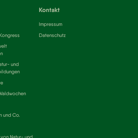
Kontakt
Impressum
 Kongress
Datenschutz
elt
en
atur- und
bildungen
te
 Waldwochen
n und Co.
von Natur- und