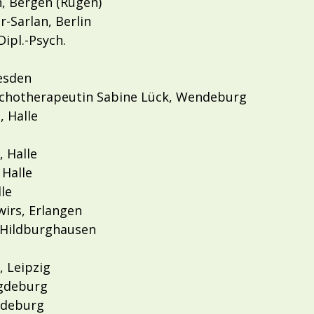
, Bergen (Rügen)
r-Sarlan, Berlin
Dipl.-Psych.
resden
ychotherapeutin Sabine Lück, Wendeburg
, Halle
 Halle
 Halle
le
awirs, Erlangen
, Hildburghausen
, Leipzig
agdeburg
gdeburg