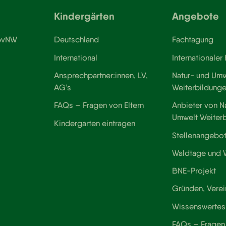
Kindergärten
Angebote
 BvNW
Deutschland
Fachtagung
International
Internationaler
Ansprechpartner:innen, LV,
Natur- und Umw
AG’s
Weiterbildung
FAQs – Fragen von Eltern
Anbieter von N
Umwelt Weiter
Kindergarten eintragen
Stellenangebo
Waldtage und
BNE-Projekt
Gründen, Verei
Wissenswertes
FAQs – Fragen 