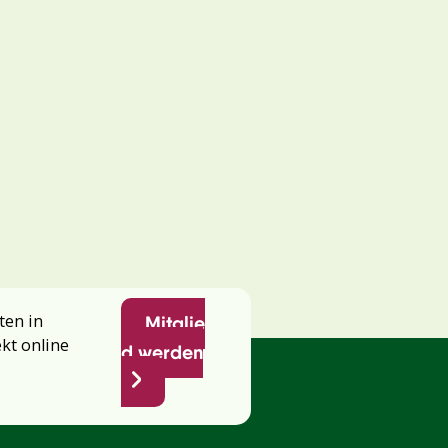
ten in
Mitglie
ekt online
d werden