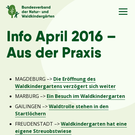
Sprache
/Language
Info April 2016 –
Aus der Praxis
Aktuelles
Über uns
MAGDEBURG –>
Die Eröffnung des
Waldkindergartens verzögert sich weiter
Kindergärten
MARBURG –>
Ein Besuch im Waldkindergarten
GAILINGEN –>
Waldtrolle stehen in den
Angebote
Startlöchern
FREUDENSTADT –>
Waldkindergarten hat eine
Kontakt
eigene Streuobstwiese