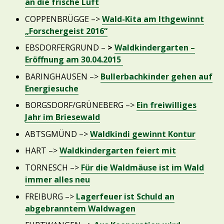
an die frische Luft
COPPENBRÜGGE –>
Wald-Kita am Ithgewinnt
„Forschergeist 2016“
EBSDORFERGRUND –
>
Waldkindergarten –
Eröffnung am 30.04.2015
BARINGHAUSEN –>
Bullerbachkinder gehen auf
Energiesuche
BORGSDORF/GRÜNEBERG –>
Ein freiwilliges
Jahr im Briesewald
ABTSGMÜND –>
Waldkindi gewinnt Kontur
HART –>
Waldkindergarten feiert mit
TORNESCH –>
Für die Waldmäuse ist im Wald
immer alles neu
FREIBURG –>
Lagerfeuer ist Schuld an
abgebranntem Waldwagen