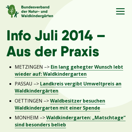
Sprache
/Language
Info Juli 2014 –
Aus der Praxis
Aktuelles
METZINGEN –>
Ein lang gehegter Wunsch lebt
Über uns
wieder auf: Waldkindergarten
PASSAU –>
Landkreis vergibt Umweltpreis an
Kindergärten
Waldkindergärten
OETTINGEN –>
Waldbesitzer besuchen
Angebote
Waldkindergarten mit einer Spende
MONHEIM –>
Waldkindergarten: „Matschtage“
Kontakt
sind besonders belieb