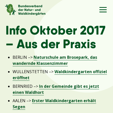
Sprache
/Language
Info Oktober 2017
– Aus der Praxis
Aktuelles
BERLIN –>
Naturschule am Brosepark
, das
Über uns
wandernde Klassenzimmer
WULLENSTETTEN –>
Waldkindergarten offiziel
Kindergärten
eröffnet
BERNRIED –>
In der Gemeinde gibt es jetzt
Angebote
einen Waldhort
AALEN –>
Erster Waldkindergarten erhält
Kontakt
Segen