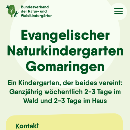
Sprache
/Language
Evangelischer
Naturkindergarten
Aktuelles
Gomaringen
Über uns
Ein Kindergarten, der beides vereint:
Kindergärten
Ganzjährig wöchentlich 2-3 Tage im
Wald und 2-3 Tage im Haus
Angebote
Kontakt
Kontakt