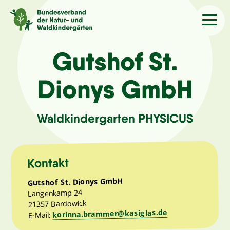
Sprache
/Language
Gutshof St.
Dionys GmbH
Aktuelles
Waldkindergarten PHYSICUS
Über uns
Kindergärten
Kontakt
Gutshof St. Dionys GmbH
Angebote
Langenkamp 24
21357 Bardowick
korinna.brammer@kasiglas.de
Kontakt
E-Mail: