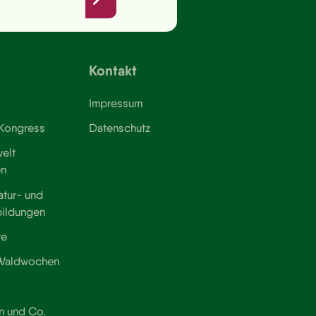
Kontakt
Impressum
 Kongress
Datenschutz
elt
en
atur- und
bildungen
te
 Waldwochen
n und Co.