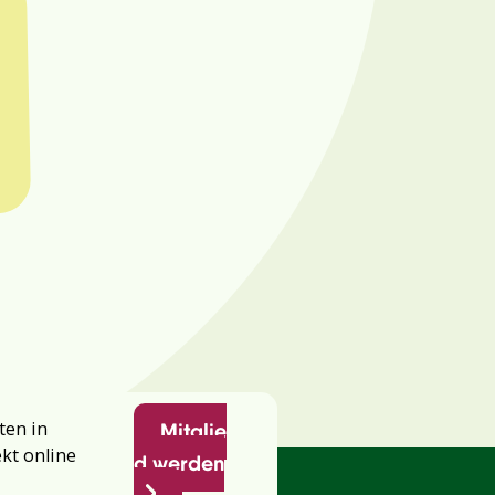
ten in
Mitglie
ekt online
d werden