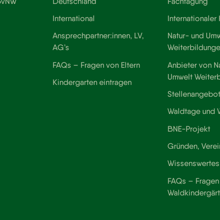
 BvNW
Deutschland
Fachtagung
International
Internationaler
Ansprechpartner:innen, LV,
Natur- und Umw
AG’s
Weiterbildung
FAQs – Fragen von Eltern
Anbieter von N
Umwelt Weiter
Kindergarten eintragen
Stellenangebo
Waldtage und
BNE-Projekt
Gründen, Verei
Wissenswertes
FAQs – Fragen 
Waldkindergär