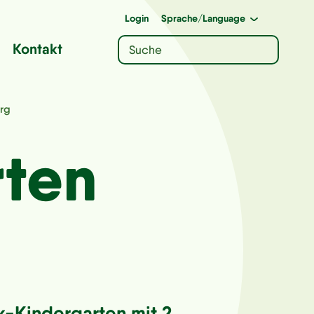
Login
Sprache
/Language
Kontakt
rg
rten
k-Kindergarten mit 2