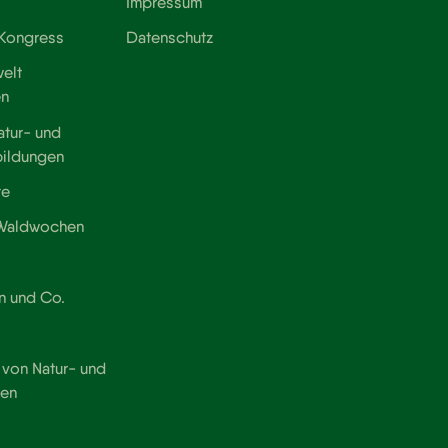
Impressum
 Kongress
Datenschutz
elt
en
atur- und
bildungen
te
 Waldwochen
n und Co.
von Natur- und
ten