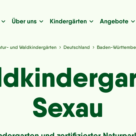
Über uns
Kindergärten
Angebote
tur- und Waldkindergärten
Deutschland
Baden-Württembe
dkinderga
Sexau
ergarten und zertifizierter Naturpar