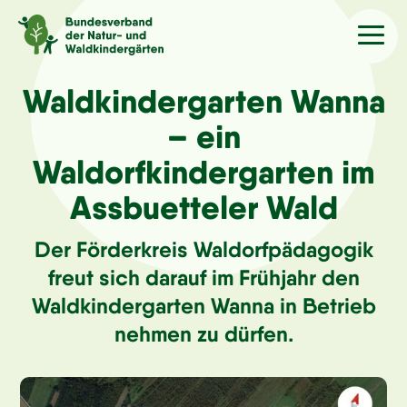
Sprache
/Language
Waldkindergarten Wanna
– ein
Aktuelles
Waldorfkindergarten im
Assbuetteler Wald
Über uns
Der Förderkreis Waldorfpädagogik
Kindergärten
freut sich darauf im Frühjahr den
Waldkindergarten Wanna in Betrieb
Angebote
nehmen zu dürfen.
Kontakt