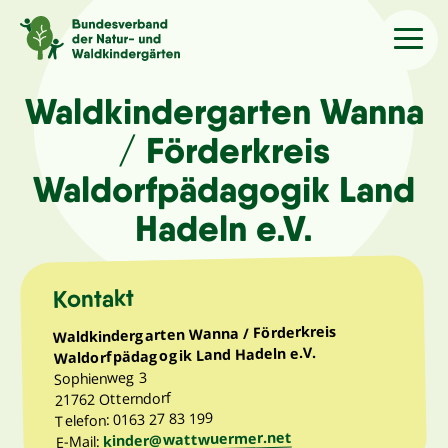
Sprache
/Language
Waldkindergarten Wanna
/ Förderkreis
Aktuelles
Waldorfpädagogik Land
Hadeln e.V.
Über uns
Kontakt
Kindergärten
Waldkindergarten Wanna / Förderkreis
Waldorfpädagogik Land Hadeln e.V.
Angebote
Sophienweg 3
21762 Otterndorf
Kontakt
Telefon: 0163 27 83 199
kinder@wattwuermer.net
E-Mail: