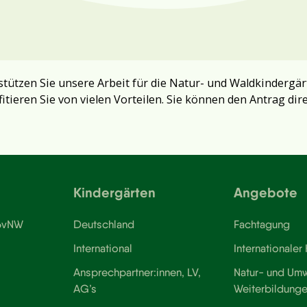
tützen Sie unsere Arbeit für die Natur- und Waldkindergär
fitieren Sie von vielen Vorteilen. Sie können den Antrag dir
Kindergärten
Angebote
 BvNW
Deutschland
Fachtagung
International
Internationaler
Ansprechpartner:innen, LV,
Natur- und Umw
AG’s
Weiterbildung