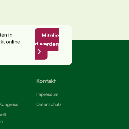
ten in
Mitglie
ekt online
d werden
Kontakt
Impressum
 Kongress
Datenschutz
elt
en