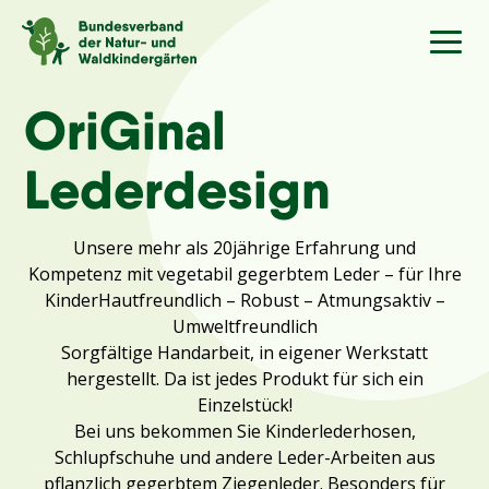
Sprache
/Language
OriGinal
Lederdesign
Aktuelles
Unsere mehr als 20jährige Erfahrung und
Über uns
Kompetenz mit vegetabil gegerbtem Leder – für Ihre
KinderHautfreundlich – Robust – Atmungsaktiv –
Kindergärten
Umweltfreundlich
Sorgfältige Handarbeit, in eigener Werkstatt
hergestellt. Da ist jedes Produkt für sich ein
Angebote
Einzelstück!
Bei uns bekommen Sie Kinderlederhosen,
Kontakt
Schlupfschuhe und andere Leder-Arbeiten aus
pflanzlich gegerbtem Ziegenleder. Besonders für