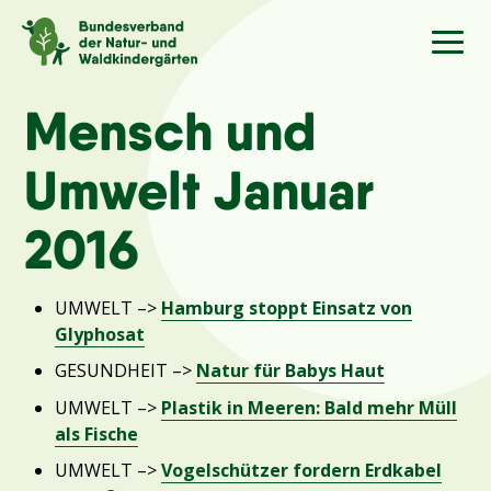
Sprache
/Language
Mensch und
Umwelt Januar
Aktuelles
2016
Über uns
UMWELT –>
Hamburg stoppt Einsatz von
Kindergärten
Glyphosat
GESUNDHEIT –>
Natur für Babys Haut
Angebote
UMWELT –>
Plastik in Meeren: Bald mehr Müll
als Fische
Kontakt
UMWELT –>
Vogelschützer fordern Erdkabel