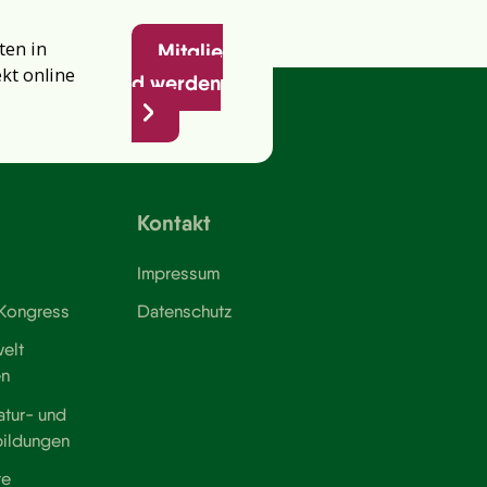
ten in
Mitglie
ekt online
d werden
Kontakt
Impressum
 Kongress
Datenschutz
elt
en
atur- und
bildungen
te