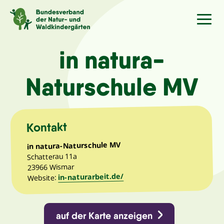
Sprache
/Language
in natura-
Naturschule MV
Aktuelles
Über uns
Kontakt
in natura-Naturschule MV
Kindergärten
Schatterau 11a
23966 Wismar
in-naturarbeit.de/
Angebote
Website:
Kontakt
auf der Karte anzeigen