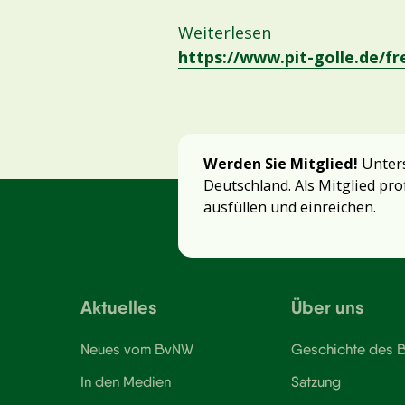
:
Weiterlesen
Freilaufende
https://www.pit-golle.de/fr
Kinder
–
Das
Buch
Werden Sie Mitglied!
Unters
gibt
Deutschland. Als Mitglied pro
uns
ausfüllen und einreichen.
einen
guten
Einblick
in
Aktuelles
Über uns
einen
Waldhort
Neues vom BvNW
Geschichte des
In den Medien
Satzung