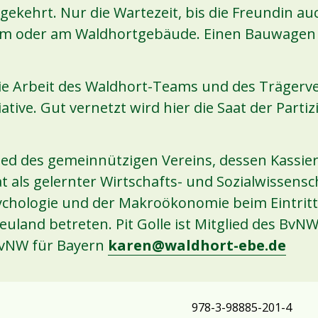
ekehrt. Nur die Wartezeit, bis die Freundin au
er im oder am Waldhortgebäude. Einen Bauwage
die Arbeit des Waldhort-Teams und des Trägerve
iative. Gut vernetzt wird hier die Saat der Part
ied des gemeinnützigen Vereins, dessen Kassier
at als gelernter Wirtschafts- und Sozialwissens
hologie und der Makroökonomie beim Eintritt i
 Neuland betreten. Pit Golle ist Mitglied des 
BvNW für Bayern
karen@waldhort-ebe.de
978-3-98885-201-4