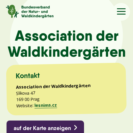
Sprache
/Language
Association der
Waldkindergärten
Aktuelles
Über uns
Kontakt
Association der Waldkindergärten
Kindergärten
Slikova 47
169 00 Prag
lesnims.cz
Angebote
Website:
Kontakt
auf der Karte anzeigen