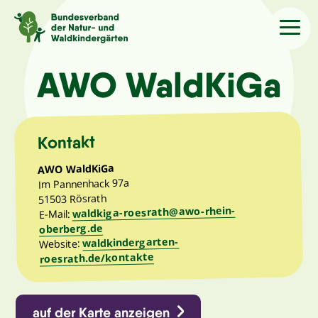
Sprache
/Language
AWO WaldKiGa
Aktuelles
Kontakt
Über uns
AWO WaldKiGa
Im Pannenhack 97a
51503 Rösrath
Kindergärten
waldkiga-roesrath@awo-rhein-
E-Mail:
oberberg.de
waldkindergarten-
Website:
Angebote
roesrath.de/kontakte
Kontakt
auf der Karte anzeigen