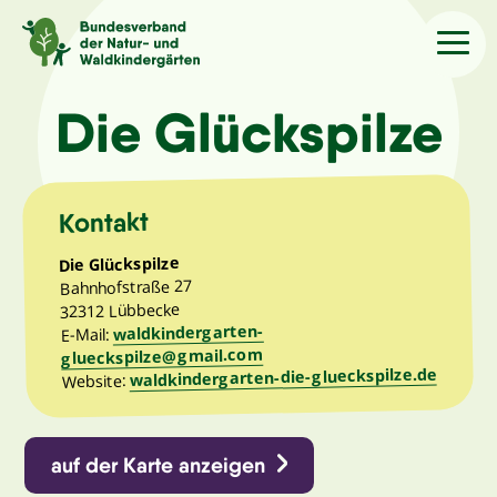
Sprache
/Language
Die Glückspilze
Aktuelles
Kontakt
Über uns
Die Glückspilze
Bahnhofstraße 27
32312 Lübbecke
Kindergärten
waldkindergarten-
E-Mail:
glueckspilze@gmail.com
waldkindergarten-die-glueckspilze.de
Website:
Angebote
Kontakt
auf der Karte anzeigen