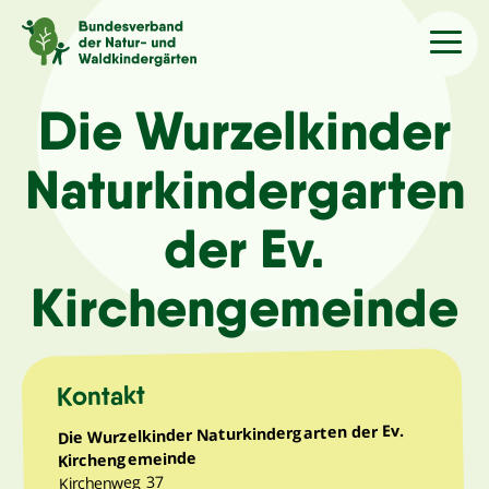
Sprache
/Language
Die Wurzelkinder
Naturkindergarten
Aktuelles
der Ev.
Über uns
Kirchengemeinde
Kindergärten
Angebote
Kontakt
Die Wurzelkinder Naturkindergarten der Ev.
Kontakt
Kirchengemeinde
Kirchenweg 37