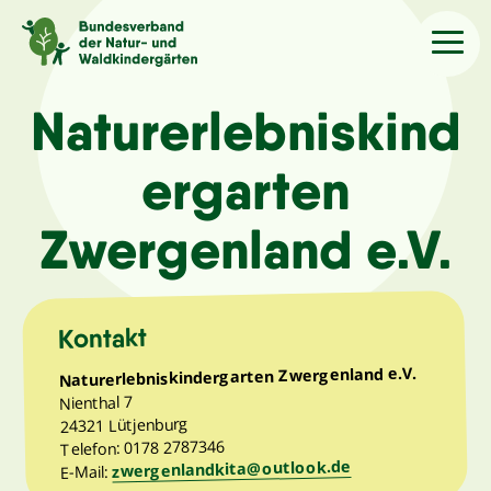
Sprache
/Language
Naturerlebniskind
ergarten
Aktuelles
Zwergenland e.V.
Über uns
Kindergärten
Kontakt
Naturerlebniskindergarten Zwergenland e.V.
Angebote
Nienthal 7
24321 Lütjenburg
Telefon: 0178 2787346
Kontakt
zwergenlandkita@outlook.de
E-Mail: