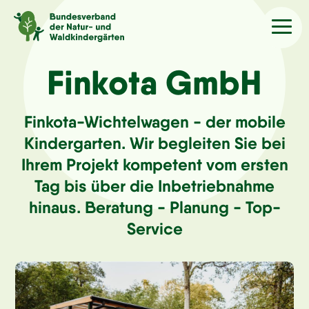
Sprache
/Language
Finkota GmbH
Finkota-Wichtelwagen - der mobile
Aktuelles
Kindergarten. Wir begleiten Sie bei
Ihrem Projekt kompetent vom ersten
Über uns
Tag bis über die Inbetriebnahme
Kindergärten
hinaus. Beratung - Planung - Top-
Service
Angebote
Kontakt