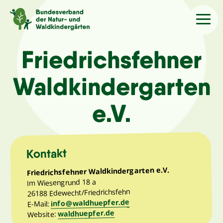
Sprache
/Language
Friedrichsfehner
Waldkindergarten
Aktuelles
e.V.
Über uns
Kindergärten
Kontakt
Friedrichsfehner Waldkindergarten e.V.
Angebote
Im Wiesengrund 18 a
26188 Edewecht/Friedrichsfehn
info@waldhuepfer.de
E-Mail:
Kontakt
waldhuepfer.de
Website: