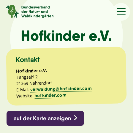
Sprache
/Language
Hofkinder e.V.
Aktuelles
Kontakt
Über uns
Hofkinder e.V.
Tangsehl 2
21369 Nahrendorf
Kindergärten
verwaldung@hofkinder.com
E-Mail:
hofkinder.com
Website:
Angebote
auf der Karte anzeigen
Kontakt