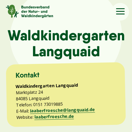
Sprache
/Language
Waldkindergarten
Langquaid
Aktuelles
Über uns
Kontakt
Waldkindergarten Langquaid
Kindergärten
Marktplatz 24
84085 Langquaid
Telefon: 0151 73019885
Angebote
laaberfroesche@langquaid.de
E-Mail:
laaberfroesche.de
Website:
Kontakt