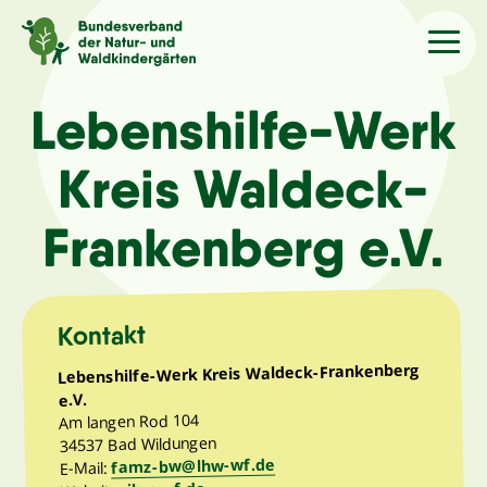
Sprache
/Language
Lebenshilfe-Werk
Kreis Waldeck-
Aktuelles
Frankenberg e.V.
Über uns
Kindergärten
Kontakt
Lebenshilfe-Werk Kreis Waldeck-Frankenberg
Angebote
e.V.
Am langen Rod 104
34537 Bad Wildungen
Kontakt
famz-bw@lhw-wf.de
E-Mail: