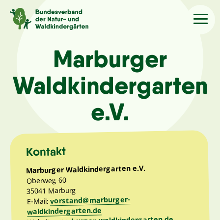
Sprache
/Language
Marburger
Waldkindergarten
Aktuelles
e.V.
Über uns
Kindergärten
Kontakt
Marburger Waldkindergarten e.V.
Angebote
Oberweg 60
35041 Marburg
vorstand@marburger-
E-Mail:
Kontakt
waldkindergarten.de
marburger-waldkindergarten.de