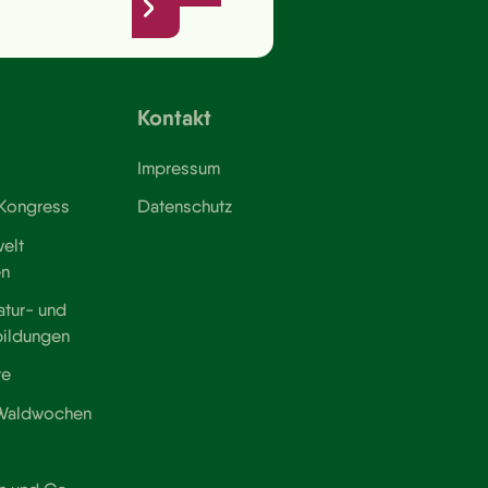
Kontakt
Impressum
 Kongress
Datenschutz
elt
en
atur- und
bildungen
te
 Waldwochen