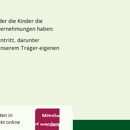
er die Kinder die
Unternehmungen haben.
ntritt, darunter
 unserem Träger-eigenen
ten in
Mitglie
ekt online
d werden