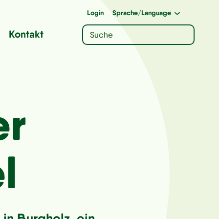
Login
Sprache
/Language
Kontakt
er
l
in Burgholz, ein