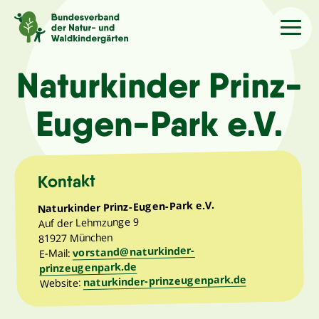
Sprache
/Language
Naturkinder Prinz-
Eugen-Park e.V.
Aktuelles
Über uns
Kontakt
Naturkinder Prinz-Eugen-Park e.V.
Kindergärten
Auf der Lehmzunge 9
81927 München
vorstand@naturkinder-
Angebote
E-Mail:
prinzeugenpark.de
naturkinder-prinzeugenpark.de
Website:
Kontakt