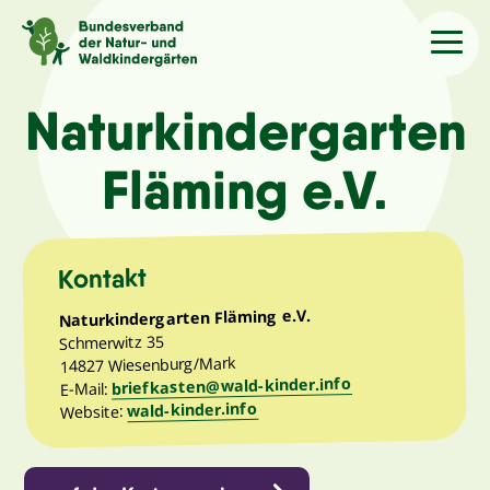
Sprache
/Language
Naturkindergarten
Fläming e.V.
Aktuelles
Über uns
Kontakt
Naturkindergarten Fläming e.V.
Kindergärten
Schmerwitz 35
14827 Wiesenburg/Mark
briefkasten@wald-kinder.info
Angebote
E-Mail:
wald-kinder.info
Website:
Kontakt