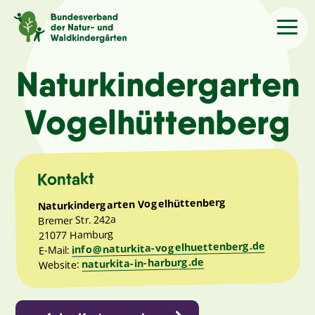
Sprache
/Language
Naturkindergarten
Vogelhüttenberg
Aktuelles
Über uns
Kontakt
Naturkindergarten Vogelhüttenberg
Kindergärten
Bremer Str. 242a
21077 Hamburg
info@naturkita-vogelhuettenberg.de
Angebote
E-Mail:
naturkita-in-harburg.de
Website:
Kontakt