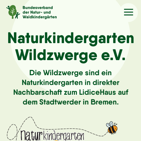
Sprache
/Language
Naturkindergarten
Wildzwerge e.V.
Aktuelles
Die Wildzwerge sind ein
Über uns
Naturkindergarten in direkter
Nachbarschaft zum LidiceHaus auf
Kindergärten
dem Stadtwerder in Bremen.
Angebote
Kontakt