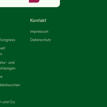
Kontakt
Impressum
 Kongress
Datenschutz
elt
en
atur- und
bildungen
te
 Waldwochen
n und Co.