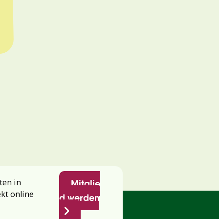
ten in
Mitglie
ekt online
d werden