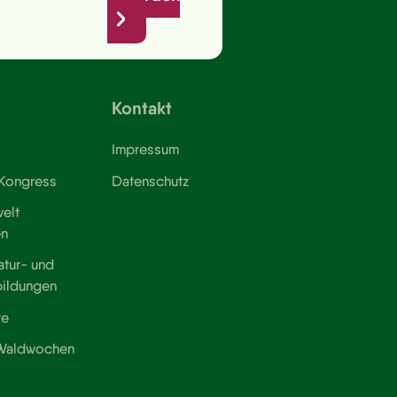
Kontakt
Impressum
 Kongress
Datenschutz
elt
en
atur- und
bildungen
te
 Waldwochen