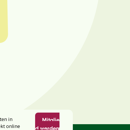
ten in
Mitglie
ekt online
d werden