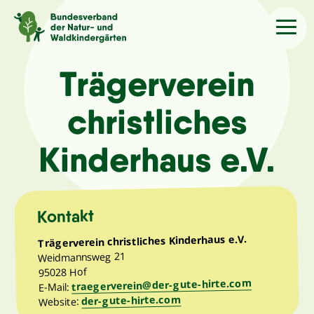
Sprache
/Language
Trägerverein
christliches
Aktuelles
Kinderhaus e.V.
Über uns
Kindergärten
Kontakt
Trägerverein christliches Kinderhaus e.V.
Angebote
Weidmannsweg 21
95028 Hof
traegerverein@der-gute-hirte.com
E-Mail:
Kontakt
der-gute-hirte.com
Website: