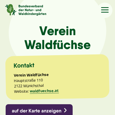
Sprache
/Language
Verein
Waldfüchse
Aktuelles
Über uns
Kontakt
Verein Waldfüchse
Kindergärten
Hauptstraße 110
2122 Münichsthal
waldfuechse.at
Angebote
Website:
Kontakt
auf der Karte anzeigen